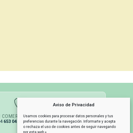
Aviso de Privacidad
N COMERCIAL
GESTIÓN DE PEDIDOS
Usamos cookies para procesar datos personales y tus
34
653 04 67 79
info@naturpetmascotas.es
preferencias durante la navegación. Informarte y acepta
o rechaza el uso de cookies antes de seguir navegando
por esta web »