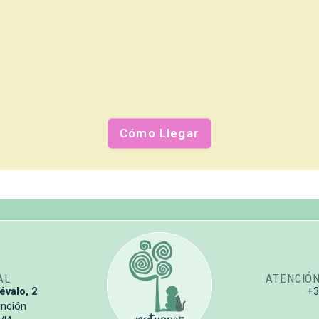
Cómo Llegar
AL
ATENCIÓ
évalo, 2
+
unción