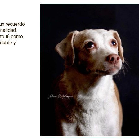
 un recuerdo
nalidad,
to tú como
adable y