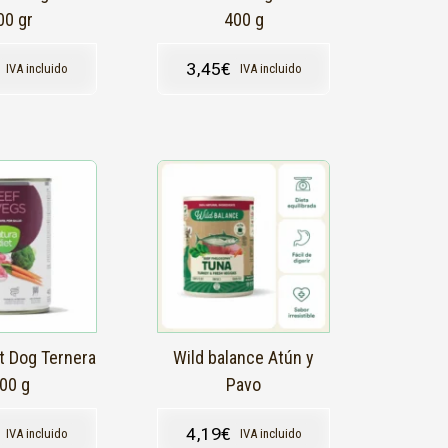
00 gr
400 g
3,45
€
IVA incluido
IVA incluido
t Dog Ternera
Wild balance Atún y
00 g
Pavo
4,19
€
IVA incluido
IVA incluido