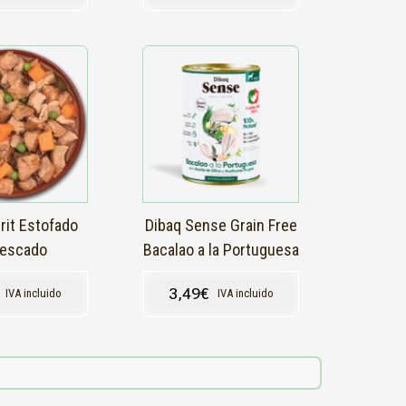
rit Estofado
Dibaq Sense Grain Free
Pescado
Bacalao a la Portuguesa
3,49
€
IVA incluido
IVA incluido