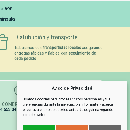
 a
69€
enínsula
Distribución y transporte
Trabajamos con
transportistas locales
asegurando
entregas rápidas y fiables con
seguimiento de
cada pedido
.
Aviso de Privacidad
Usamos cookies para procesar datos personales y tus
N COMERCIAL
GESTIÓN DE PEDIDOS
preferencias durante la navegación. Informarte y acepta
34
653 04 67 79
info@naturpetmascotas.es
o rechaza el uso de cookies antes de seguir navegando
por esta web »