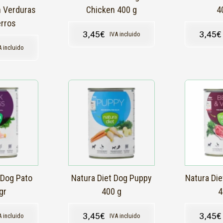
 Verduras
Chicken 400 g
4
erros
3,45
€
3,45
€
IVA incluido
A incluido
 Dog Pato
Natura Diet Dog Puppy
Natura Die
gr
400 g
4
3,45
€
3,45
€
A incluido
IVA incluido