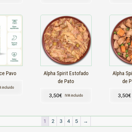
nce Pavo
Alpha Spirit Estofado
Alpha Spi
de Pato
de 
A incluido
3,50
€
3,50
€
IVA incluido
1
2
3
4
5
→