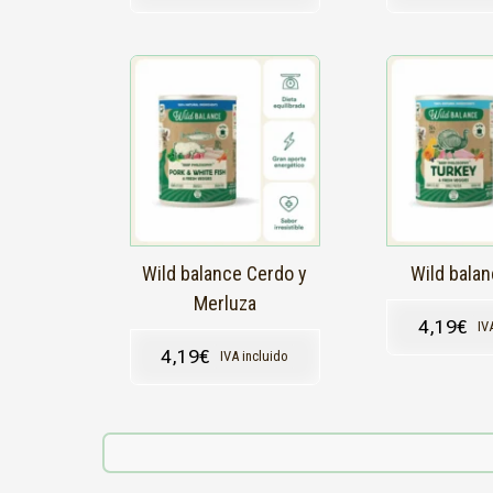
Wild balance Cerdo y
Wild bala
Merluza
4,19
€
IV
4,19
€
IVA incluido