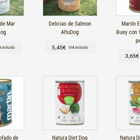
de Mar
Delicias de Salmon
Martín 
Dog
AltuDog
Buey con 
p
5,45
€
A incluido
IVA incluido
3,65
€
ofado de
Natura Diet Dog
Natura D