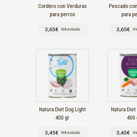
Cordero con Verduras
Pescado con
para perros
para p
3,65
€
3,65
€
IVA incluido
IV
Natura Diet Dog Light
Natura Diet
400 gr
400 
3,45
€
3,45
€
IVA incluido
IV