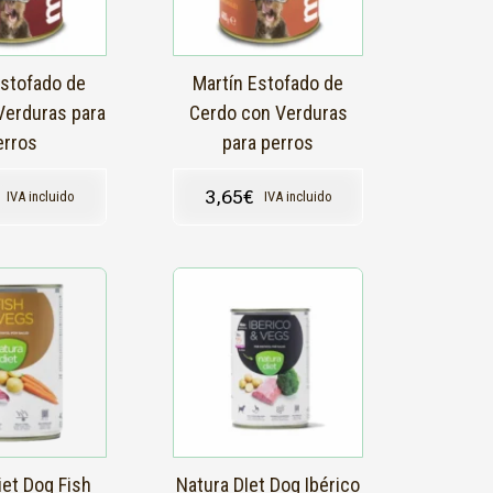
Estofado de
Martín Estofado de
Verduras para
Cerdo con Verduras
erros
para perros
3,65
€
IVA incluido
IVA incluido
iet Dog Fish
Natura DIet Dog Ibérico