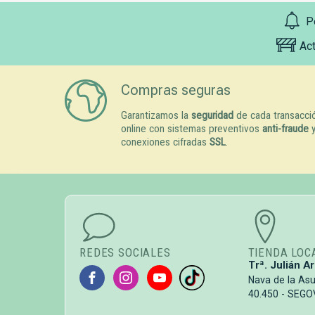
P
Ac
Compras seguras
Garantizamos la
seguridad
de cada transacci
online con sistemas preventivos
anti-fraude
conexiones cifradas
SSL
.
REDES SOCIALES
TIENDA LOC
Trª. Julián Ar
Nava de la As
40.450 - SEGO