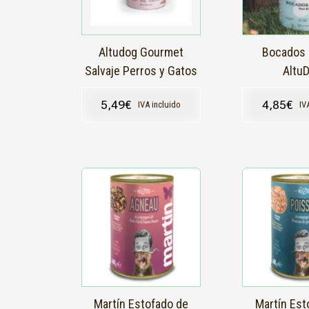
Altudog Gourmet
Bocados 
Salvaje Perros y Gatos
Altu
5,49
€
4,85
€
IVA incluido
IV
Martín Estofado de
Martín Est