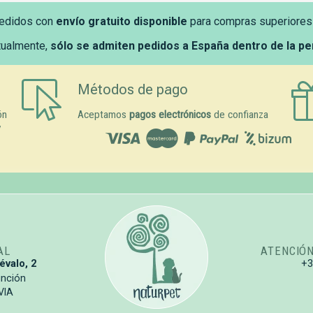
edidos con
envío gratuito disponible
para compras superiores
tualmente,
sólo se admiten pedidos a España dentro de la p
Métodos de pago
ón
Aceptamos
pagos electrónicos
de confianza
y
AL
ATENCIÓ
évalo, 2
+
unción
VIA