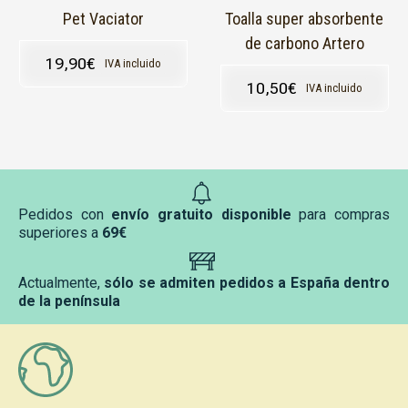
en
Pet Vaciator
Toalla super absorbente
la
de carbono Artero
página
19,90
€
IVA incluido
de
10,50
€
IVA incluido
producto
Pedidos con
envío gratuito disponible
para compras
superiores a
69€
Actualmente,
sólo se admiten pedidos a España dentro
de la península