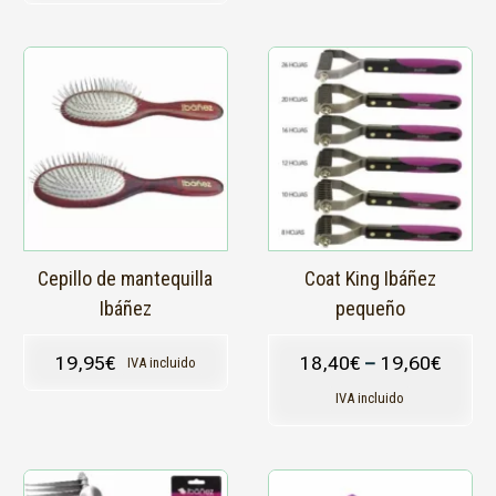
Este
Este
producto
producto
tiene
tiene
múltiples
múltiples
variantes.
variantes.
Las
Las
opciones
opciones
se
se
pueden
pueden
elegir
elegir
en
en
Cepillo de mantequilla
Coat King Ibáñez
la
la
Ibáñez
pequeño
página
página
de
de
19,95
€
18,40
€
–
19,60
€
IVA incluido
producto
producto
IVA incluido