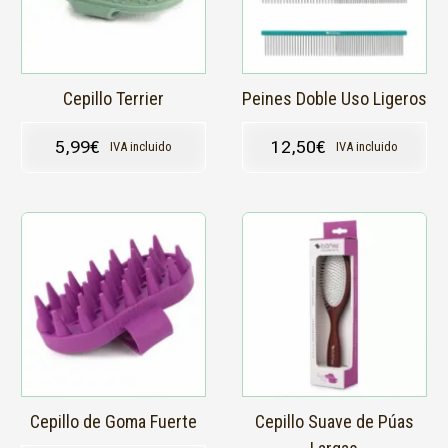
opciones
se
pueden
elegir
en
Cepillo Terrier
Peines Doble Uso Ligeros
la
página
5,99
€
12,50
€
IVA incluido
IVA incluido
de
producto
Cepillo de Goma Fuerte
Cepillo Suave de Púas