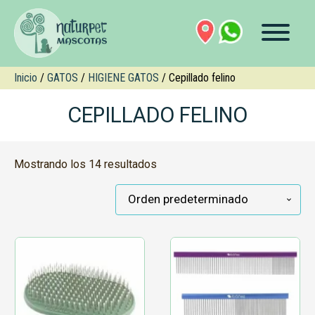
Inicio
/
GATOS
/
HIGIENE GATOS
/ Cepillado felino
CEPILLADO FELINO
Mostrando los 14 resultados
Este
producto
tiene
múltiples
variantes.
Las