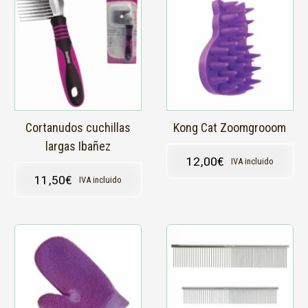
Cortanudos cuchillas
Kong Cat Zoomgrooom
largas Ibañez
12,00
€
IVA incluido
11,50
€
IVA incluido
Este
producto
tiene
múltiples
variantes.
Las