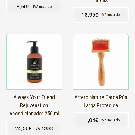
Largas
8,50
€
IVA incluido
18,95
€
IVA incluido
Este
producto
tiene
múltiples
variantes.
Las
opciones
se
pueden
elegir
en
Always Your Friend
Artero Nature Carda Púa
la
Rejuvenation
Larga Protegida
página
Acondicionador 250 ml
de
11,04
€
IVA incluido
producto
24,50
€
IVA incluido