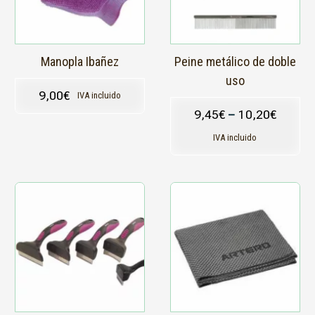
opciones
se
pueden
elegir
en
Manopla Ibañez
Peine metálico de doble
la
uso
página
9,00
€
IVA incluido
de
9,45
€
–
10,20
€
producto
IVA incluido
Este
producto
tiene
múltiples
variantes.
Las
opciones
se
pueden
elegir