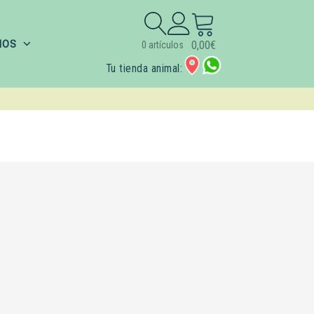
Buscar:
IOS
0,00
€
0 artículos
Tu tienda animal: