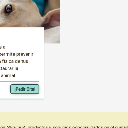
e al
permite prevenir
 física de tus
taurar la
 animal.
¡Pedir Cita!
ón, SEGOVIA: productos y servicios especializados en el cuidad