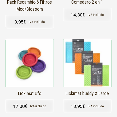
Pack Recambio 6 Filtros
Comedero 2 en 1
Mod/Blossom
14,30
€
IVA incluido
9,95
€
IVA incluido
Este
Este
producto
producto
tiene
tiene
múltiples
múltiples
variantes.
variantes.
Las
Las
opciones
opciones
se
se
pueden
pueden
elegir
elegir
en
en
Lickimat Ufo
Lickimat buddy X Large
la
la
página
página
17,00
€
13,95
€
IVA incluido
IVA incluido
de
de
producto
producto