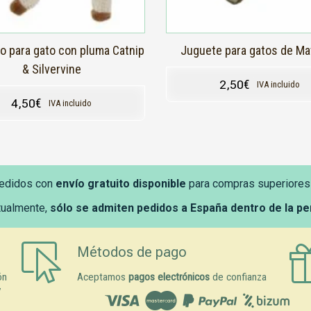
o para gato con pluma Catnip
Juguete para gatos de Ma
& Silvervine
2,50
€
IVA incluido
4,50
€
IVA incluido
edidos con
envío gratuito disponible
para compras superiores
tualmente,
sólo se admiten pedidos a España dentro de la p
Métodos de pago
ón
Aceptamos
pagos electrónicos
de confianza
y