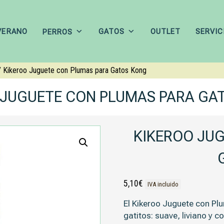
VERANO
GATOS
OUTLET
SERVIC
PERROS
 Kikeroo Juguete con Plumas para Gatos Kong
 JUGUETE CON PLUMAS PARA GA
KIKEROO JU
5,10
€
IVA incluido
El
Kikeroo Juguete con P
gatitos: suave, liviano y 