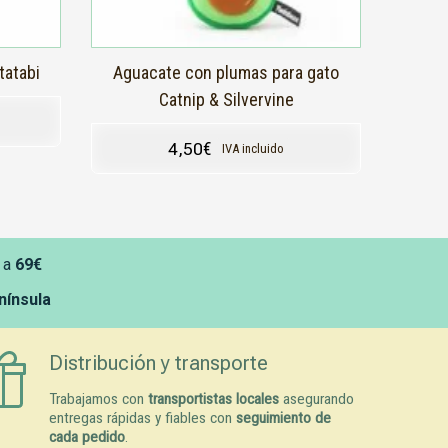
tatabi
Aguacate con plumas para gato
Catnip & Silvervine
4,50
€
IVA incluido
 a
69€
enínsula
Distribución y transporte
Trabajamos con
transportistas locales
asegurando
entregas rápidas y fiables con
seguimiento de
cada pedido
.