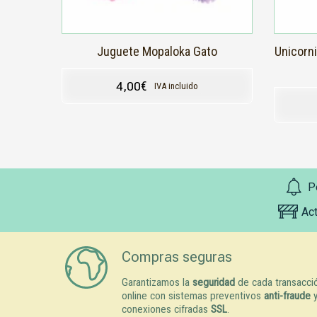
Juguete Mopaloka Gato
Unicorni
4,00
€
IVA incluido
P
Ac
Compras seguras
Garantizamos la
seguridad
de cada transacci
online con sistemas preventivos
anti-fraude
conexiones cifradas
SSL
.