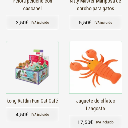
Pelota peluche con
Kitty Master Mariposa de
cascabel
corcho para gatos
3,50
€
5,50
€
IVA incluido
IVA incluido
Este
producto
tiene
múltiples
variantes.
Las
opciones
se
pueden
elegir
en
kong Rattlin Fun Cat Café
Juguete de olfateo
la
Langosta
página
4,50
€
IVA incluido
de
17,50
€
IVA incluido
producto