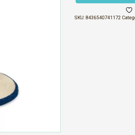
Redonda
Sisal
Twinbee
cantidad
SKU:
8436540741172
Categ