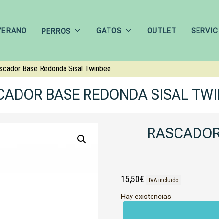
VERANO
GATOS
OUTLET
SERVIC
PERROS
scador Base Redonda Sisal Twinbee
CADOR BASE REDONDA SISAL TWI
RASCADOR
15,50
€
IVA incluido
Hay existencias
Rascador
Base