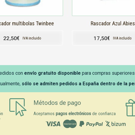
cador multibolas Twinbee
Rascador Azul Abies
22,50
€
17,50
€
IVA incluido
IVA incluido
edidos con
envío gratuito disponible
para compras superiores
tualmente,
sólo se admiten pedidos a España dentro de la p
Métodos de pago
ón
Aceptamos
pagos electrónicos
de confianza
y