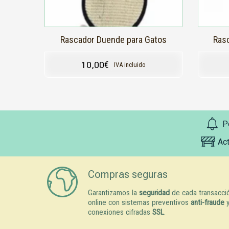
Rascador Duende para Gatos
Ras
10,00
€
IVA incluido
P
Ac
Compras seguras
Garantizamos la
seguridad
de cada transacci
online con sistemas preventivos
anti-fraude
conexiones cifradas
SSL
.