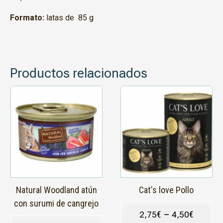
Formato:
latas de 85 g
Productos relacionados
Este
producto
tiene
múltiples
variantes.
Las
opciones
se
pueden
elegir
en
Natural Woodland atún
Cat's love Pollo
la
con surumi de cangrejo
página
2,75
€
–
4,50
€
de