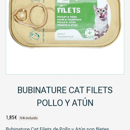
BUBINATURE CAT FILETS
POLLO Y ATÚN
1,85
€
IVA incluido
Bubinature Cat Filets de Pollo y Atún
son filetes