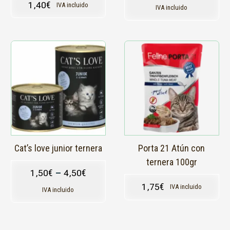
1,40
€
IVA incluido
producto
IVA incluido
Este
producto
tiene
múltiples
variantes.
Las
opciones
se
pueden
elegir
en
Cat’s love junior ternera
Porta 21 Atún con
la
ternera 100gr
página
1,50
€
–
4,50
€
de
1,75
€
IVA incluido
producto
IVA incluido