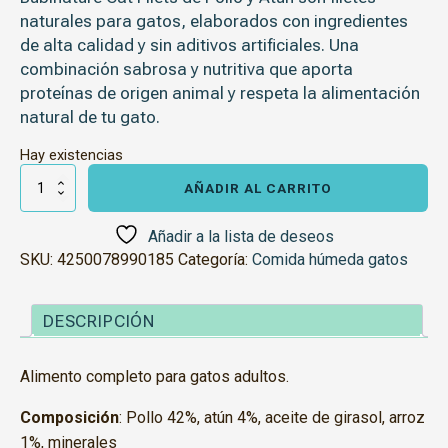
naturales para gatos, elaborados con ingredientes
de alta calidad y sin aditivos artificiales. Una
combinación sabrosa y nutritiva que aporta
proteínas de origen animal y respeta la alimentación
natural de tu gato.
Hay existencias
Bubinature
Cat
AÑADIR AL CARRITO
Filets
Pollo
y
Añadir a la lista de deseos
Atún
SKU:
4250078990185
Categoría:
Comida húmeda gatos
cantidad
DESCRIPCIÓN
Alimento completo para gatos adultos.
Composición
: Pollo 42%, atún 4%, aceite de girasol, arroz
1%, minerales