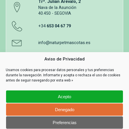
Trª. Julián Arévalo, 2
Nava de la Asunción
40.450 - SEGOVIA
+34
653 04 67 79
info@naturpetmascotas.es
Aviso de Privacidad
Usamos cookies para procesar datos personales y tus preferencias
durante la navegación. Informarte y acepta o rechaza el uso de cookies
Aviso legal
Política de privacidad
Uso de cookies
antes de seguir navegando por esta web »
Términos y Condiciones de Compra
Acepto
Información y contacto
MASWEB
Denegado
Con Tecnología
Preferencias