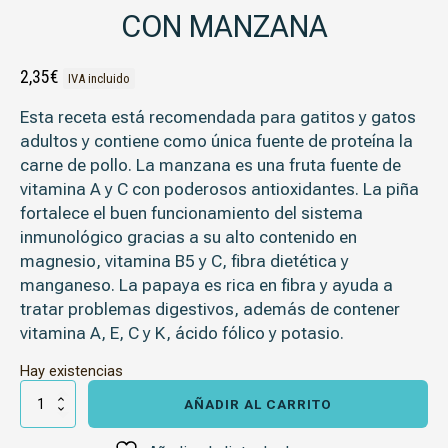
CON MANZANA
2,35
€
IVA incluido
Esta receta está recomendada para gatitos y gatos
adultos y contiene como única fuente de proteína la
carne de pollo. La manzana es una fruta fuente de
vitamina A y C con poderosos antioxidantes. La piña
fortalece el buen funcionamiento del sistema
inmunológico gracias a su alto contenido en
magnesio, vitamina B5 y C, fibra dietética y
manganeso. La papaya es rica en fibra y ayuda a
tratar problemas digestivos, además de contener
vitamina A, E, C y K, ácido fólico y potasio.
Hay existencias
Natural
Greatness
AÑADIR AL CARRITO
Pollo
con