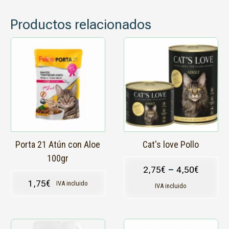
Productos relacionados
Este
producto
tiene
múltiples
variantes.
Las
opciones
se
pueden
elegir
en
Porta 21 Atún con Aloe
Cat's love Pollo
la
100gr
página
2,75
€
–
4,50
€
de
1,75
€
IVA incluido
producto
IVA incluido