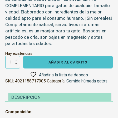
COMPLEMENTARIO
para gatos de cualquier tamaño
y edad. Elaborados con ingredientes de la mejor
calidad apto para el consumo humano. ¡Sin cereales!
Completamente natural, sin aditivos ni aromas
artificiales, es un manjar para tu gato. Basadas en
pescado de cría, son bajas en magnesio y aptas
para todas las edades.
Hay existencias
Porta
21
AÑADIR AL CARRITO
Atún
y
Aloe
Añadir a la lista de deseos
156gr
SKU:
4021158717905
Categoría:
Comida húmeda gatos
cantidad
DESCRIPCIÓN
Composición: