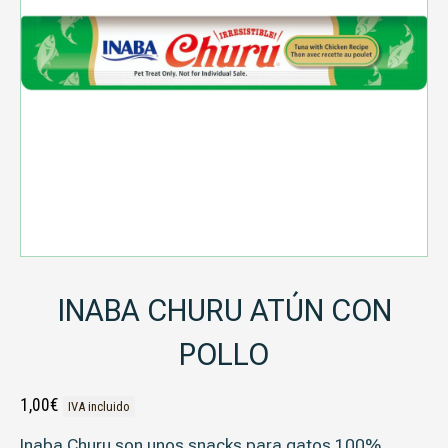
INABA CHURU ATÚN CON
POLLO
1,00
€
IVA incluido
Inaba Churu son unos snacks para gatos 100%