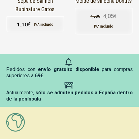
Sopa de Salmón
Molde de silicona Donuts
Bubinature Gatos
4,05
€
4,50
€
El precio original
El precio actual e
1,10
€
IVA incluido
IVA incluido
Pedidos con
envío gratuito disponible
para compras
superiores a
69€
Actualmente,
sólo se admiten pedidos a España dentro
de la península