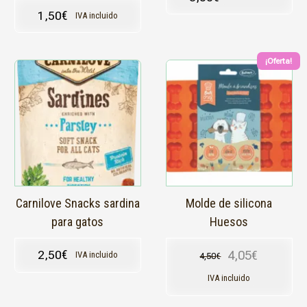
1,50
€
IVA incluido
¡Oferta!
Carnilove Snacks sardina
Molde de silicona
para gatos
Huesos
4,05
€
2,50
€
IVA incluido
4,50
€
El precio original
El precio actual e
IVA incluido