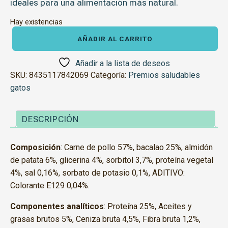
ideales para una alimentación más natural.
Hay existencias
Sandwiches
de
AÑADIR AL CARRITO
pollo
cantidad
Añadir a la lista de deseos
SKU:
8435117842069
Categoría:
Premios saludables
gatos
DESCRIPCIÓN
Composición
: Carne de pollo 57%, bacalao 25%, almidón
de patata 6%, glicerina 4%, sorbitol 3,7%, proteína vegetal
4%, sal 0,16%, sorbato de potasio 0,1%, ADITIVO:
Colorante E129 0,04%.
Componentes analíticos
: Proteína 25%, Aceites y
grasas brutos 5%, Ceniza bruta 4,5%, Fibra bruta 1,2%,