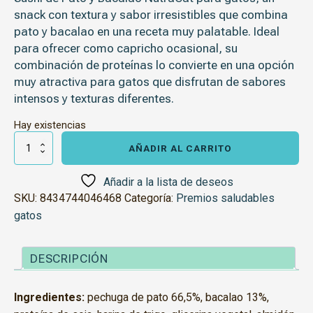
snack con textura y sabor irresistibles que combina
pato y bacalao
en una receta muy palatable. Ideal
para ofrecer como capricho ocasional, su
combinación de proteínas lo convierte en una opción
muy atractiva para gatos que disfrutan de sabores
intensos y texturas diferentes.
Hay existencias
Sushi
de
AÑADIR AL CARRITO
pato
y
bacalao
Añadir a la lista de deseos
Nutracat
SKU:
8434744046468
Categoría:
Premios saludables
cantidad
gatos
DESCRIPCIÓN
Ingredientes:
pechuga de pato 66,5%, bacalao 13%,