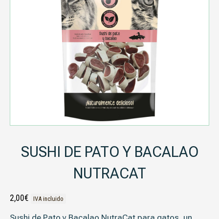
SUSHI DE PATO Y BACALAO
NUTRACAT
2,00
€
IVA incluido
Sushi de Pato y Bacalao NutraCat para gatos
, un