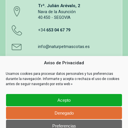
Trª. Julián Arévalo, 2
Nava de la Asunción
40.450 - SEGOVIA
+34
653 04 67 79
info@naturpetmascotas.es
Aviso de Privacidad
Usamos cookies para procesar datos personales y tus preferencias
durante la navegación. Informarte y acepta o rechaza el uso de cookies
Aviso legal
Política de privacidad
Uso de cookies
antes de seguir navegando por esta web »
Términos y Condiciones de Compra
Acepto
Información y contacto
MASWEB
Denegado
Con Tecnología
Preferencias