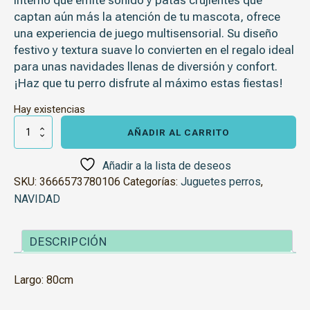
interno que emite sonido y patas crujientes que
captan aún más la atención de tu mascota, ofrece
una experiencia de juego multisensorial. Su diseño
festivo y textura suave lo convierten en el regalo ideal
para unas navidades llenas de diversión y confort.
¡Haz que tu perro disfrute al máximo estas fiestas!
Hay existencias
Peluche
Reno
AÑADIR AL CARRITO
de
Navidad
XXL
Añadir a la lista de deseos
cantidad
SKU:
3666573780106
Categorías:
Juguetes perros
,
NAVIDAD
DESCRIPCIÓN
Largo: 80cm