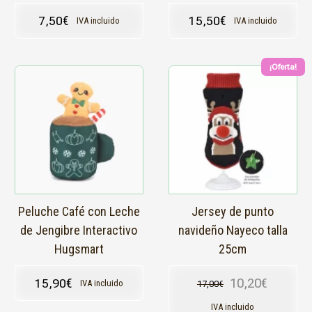
7,50
€
15,50
€
IVA incluido
IVA incluido
¡Oferta!
Este
producto
tiene
múltiples
variantes.
Las
opciones
se
pueden
elegir
en
Peluche Café con Leche
Jersey de punto
la
de Jengibre Interactivo
navideño Nayeco talla
página
Hugsmart
25cm
de
producto
10,20
€
15,90
€
IVA incluido
17,00
€
El precio original
El precio actual e
IVA incluido