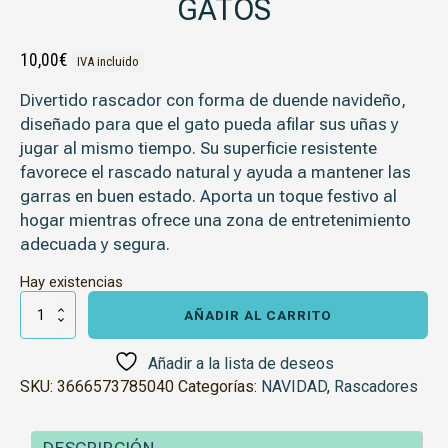
GATOS
10,00
€
IVA incluido
Divertido rascador con forma de duende navideño,
diseñado para que el gato pueda afilar sus uñas y
jugar al mismo tiempo. Su superficie resistente
favorece el rascado natural y ayuda a mantener las
garras en buen estado. Aporta un toque festivo al
hogar mientras ofrece una zona de entretenimiento
adecuada y segura.
Hay existencias
Rascador
Duende
AÑADIR AL CARRITO
para
Gatos
cantidad
Añadir a la lista de deseos
SKU:
3666573785040
Categorías:
NAVIDAD
,
Rascadores
DESCRIPCIÓN