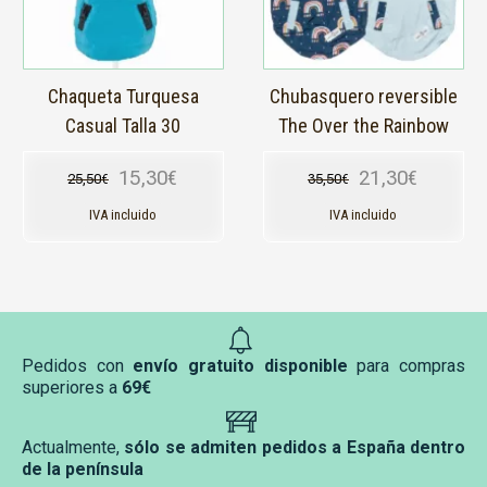
opciones
opciones
se
se
pueden
pueden
elegir
elegir
en
en
Chaqueta Turquesa
Chubasquero reversible
la
la
Casual Talla 30
The Over the Rainbow
página
página
de
de
15,30
€
21,30
€
25,50
€
35,50
€
producto
producto
El precio original era: 25,50€.
El precio actual es: 15,30€.
El precio original
El precio actual e
IVA incluido
IVA incluido
Pedidos con
envío gratuito disponible
para compras
superiores a
69€
Actualmente,
sólo se admiten pedidos a España dentro
de la península