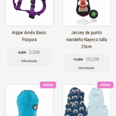
variantes.
variantes.
Las
Las
opciones
opciones
se
se
pueden
pueden
elegir
elegir
en
en
Arppe Arnés Basic
Jersey de punto
la
la
Púrpura
navideño Nayeco talla
página
página
25cm
de
de
3,00
€
6,00
€
producto
producto
El precio original era: 6,00€.
El precio actual es: 3,00€.
10,20
€
17,00
€
IVA incluido
El precio original
El precio actual e
IVA incluido
¡Oferta!
¡Oferta!
Este
Este
producto
producto
tiene
tiene
múltiples
múltiples
variantes.
variantes.
Las
Las