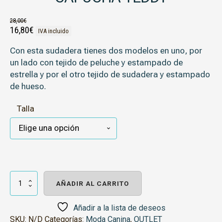
28,00
€
El precio original era: 28,00€.
El precio actual es: 16,80€.
16,80
€
IVA incluido
Con esta sudadera tienes dos modelos en uno, por
un lado con tejido de peluche y estampado de
estrella y por el otro tejido de sudadera y estampado
de hueso.
Talla
Sudadera
Reversible
AÑADIR AL CARRITO
con
Capucha
Teddy
Añadir a la lista de deseos
cantidad
SKU:
N/D
Categorías:
Moda Canina
,
OUTLET