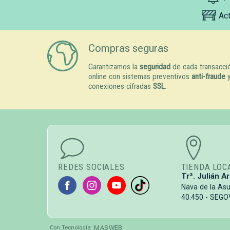
Ac
Compras seguras
Garantizamos la
seguridad
de cada transacci
online con sistemas preventivos
anti-fraude
conexiones cifradas
SSL
.
REDES SOCIALES
TIENDA LOC
Trª. Julián Ar
Nava de la As
40.450 - SEGO
MASWEB
Con Tecnología