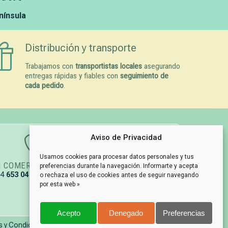
enínsula
Distribución y transporte
Trabajamos con
transportistas locales
asegurando
entregas rápidas y fiables con
seguimiento de
cada pedido
.
Aviso de Privacidad
Usamos cookies para procesar datos personales y tus
N COMERCIAL
GESTIÓN DE PEDIDOS
preferencias durante la navegación. Informarte y acepta
34
653 04 67 79
info@naturpetmascotas.es
o rechaza el uso de cookies antes de seguir navegando
por esta web »
Acepto
Denegado
Preferencias
s y Condiciones de Compra
Información y contacto