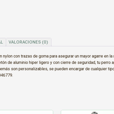
AL
VALORACIONES (0)
nylon con trazas de goma para asegurar un mayor agarre en la m
n de aluminio hiper ligero y con cierre de seguridad, tu perro a
demás son personalizables, se pueden encargar de cualquier tip
3046779.
Este