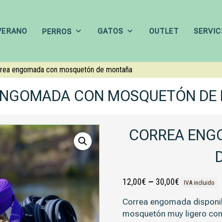
VERANO
GATOS
OUTLET
SERVIC
PERROS
rrea engomada con mosquetón de montaña
ENGOMADA CON MOSQUETÓN DE
CORREA ENG
12,00
€
–
30,00
€
IVA incluido
Correa engomada disponibl
mosquetón muy ligero con 