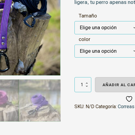
ligera, tu perro apenas not
Tamaño
color
Correa
engomada
AÑADIR AL CA
con
mosquetón
de
montaña
SKU:
N/D
Categoría:
Correas
cantidad