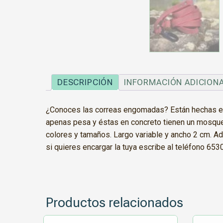
DESCRIPCIÓN
INFORMACIÓN ADICION
¿Conoces las correas engomadas? Están hechas en 
apenas pesa y éstas en concreto tienen un mosquetó
colores y tamaños. Largo variable y ancho 2 cm. A
si quieres encargar la tuya escribe al teléfono 65
Productos relacionados
Este
Este