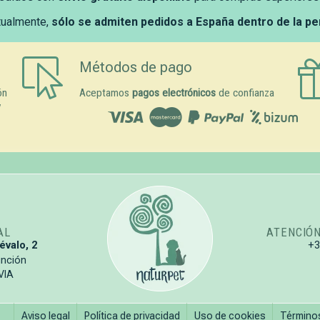
tualmente,
sólo se admiten pedidos a España dentro de la p
Métodos de pago
ón
Aceptamos
pagos electrónicos
de confianza
y
AL
ATENCIÓ
évalo, 2
+
unción
VIA
Aviso legal
Política de privacidad
Uso de cookies
Término