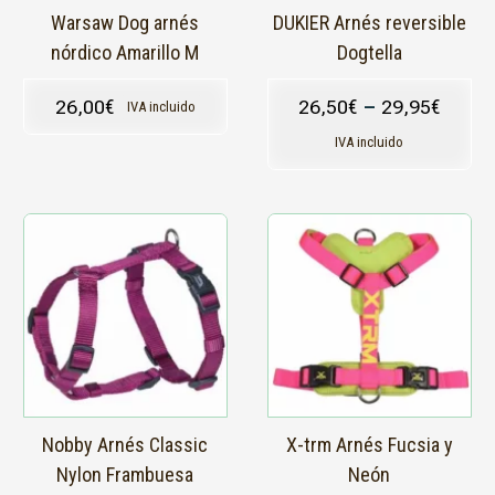
en
Warsaw Dog arnés
DUKIER Arnés reversible
la
nórdico Amarillo M
Dogtella
página
de
26,00
€
26,50
€
–
29,95
€
IVA incluido
producto
IVA incluido
Este
Este
producto
producto
tiene
tiene
múltiples
múltiples
variantes.
variantes.
Las
Las
opciones
opciones
se
se
pueden
pueden
elegir
elegir
en
en
Nobby Arnés Classic
X-trm Arnés Fucsia y
la
la
Nylon Frambuesa
Neón
página
página