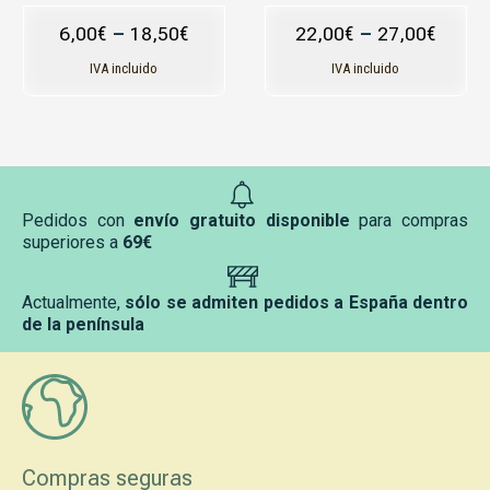
de
de
6,00
€
–
18,50
€
22,00
€
–
27,00
€
producto
producto
IVA incluido
IVA incluido
Pedidos con
envío gratuito disponible
para compras
superiores a
69€
Actualmente,
sólo se admiten pedidos a España dentro
de la península
Compras seguras