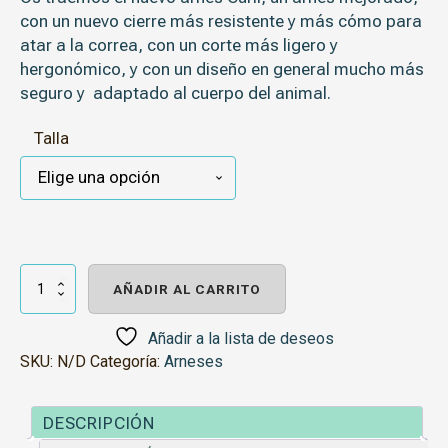
con un nuevo cierre más resistente y más cómo para
atar a la correa, con un corte más ligero y
hergonómico, y con un diseño en general mucho más
seguro y adaptado al cuerpo del animal.
Talla
Curli
Arnés
AÑADIR AL CARRITO
Air
Mesh
Clasp
Añadir a la lista de deseos
Burdeos
SKU:
N/D
Categoría:
Arneses
cantidad
DESCRIPCIÓN