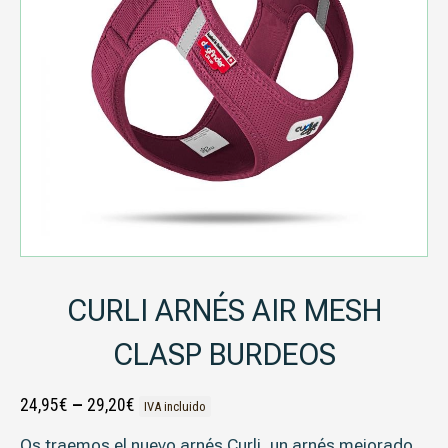
CURLI ARNÉS AIR MESH
CLASP BURDEOS
24,95
€
–
29,20
€
IVA incluido
Os traemos el nuevo arnés Curli, un arnés mejorado,