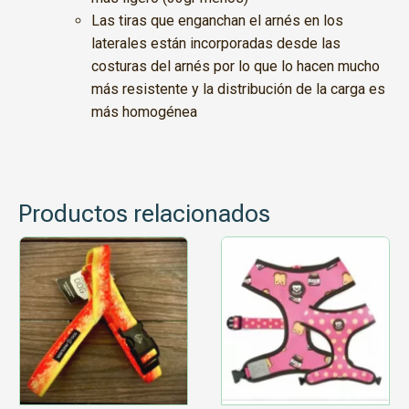
Las tiras que enganchan el arnés en los
laterales están incorporadas desde las
costuras del arnés por lo que lo hacen mucho
más resistente y la distribución de la carga es
más homogénea
Productos relacionados
Este
producto
tiene
múltiples
variantes.
Las
opciones
se
pueden
elegir