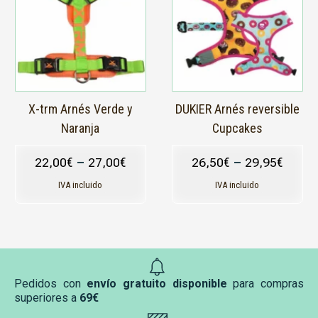
múltiples
múltiples
variantes.
variantes.
Las
Las
opciones
opciones
se
se
pueden
pueden
elegir
elegir
en
en
X-trm Arnés Verde y
DUKIER Arnés reversible
la
la
Naranja
Cupcakes
página
página
de
de
22,00
€
–
27,00
€
26,50
€
–
29,95
€
producto
producto
IVA incluido
IVA incluido
Pedidos con
envío gratuito disponible
para compras
superiores a
69€