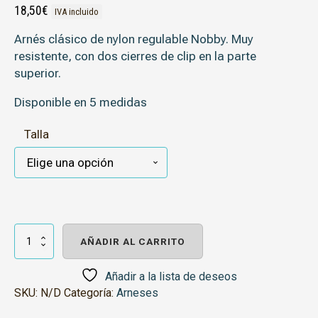
18,50
€
IVA incluido
Arnés clásico de nylon regulable Nobby. Muy
resistente, con dos cierres de clip en la parte
superior.
Disponible en 5 medidas
Talla
NOBBY
ARNÉS
AÑADIR AL CARRITO
CLASSIC
NYLON
AZUL
Añadir a la lista de deseos
OSCURO
SKU:
N/D
Categoría:
Arneses
cantidad