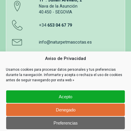
Trª. Julián Arévalo, 2
Nava de la Asunción
40.450 - SEGOVIA
+34
653 04 67 79
info@naturpetmascotas.es
Aviso de Privacidad
Usamos cookies para procesar datos personales y tus preferencias
durante la navegación. Informarte y acepta o rechaza el uso de cookies
Aviso legal
Política de privacidad
Uso de cookies
antes de seguir navegando por esta web »
Términos y Condiciones de Compra
Acepto
Información y contacto
Denegado
MASWEB
Con Tecnología
Preferencias