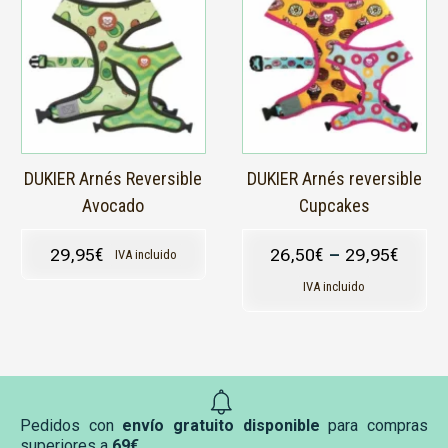
tiene
tiene
múltiples
múltiples
variantes.
variantes.
Las
Las
opciones
opciones
se
se
pueden
pueden
elegir
elegir
en
en
DUKIER Arnés Reversible
DUKIER Arnés reversible
la
la
Avocado
Cupcakes
página
página
de
de
29,95
€
26,50
€
–
29,95
€
IVA incluido
producto
producto
IVA incluido
Pedidos con
envío gratuito disponible
para compras
superiores a
69€