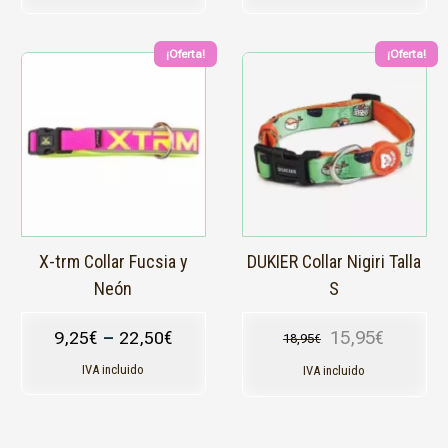
¡Oferta!
¡Oferta!
Este
Este
producto
producto
tiene
tiene
múltiples
múltiples
variantes.
variantes.
Las
Las
opciones
opciones
se
se
pueden
pueden
elegir
elegir
en
en
X-trm Collar Fucsia y
DUKIER Collar Nigiri Talla
la
la
Neón
S
página
página
de
de
15,95
€
9,25
€
–
22,50
€
18,95
€
producto
producto
El precio original
El precio actual e
IVA incluido
IVA incluido