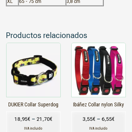
XL
65 - 75 cm
3,8 cm
Productos relacionados
Este
Este
producto
producto
tiene
tiene
múltiples
múltiples
variantes.
variantes.
Las
Las
opciones
opciones
se
se
pueden
pueden
elegir
elegir
en
en
DUKIER Collar Superdog
Ibáñez Collar nylon Silky
la
la
página
página
18,95
€
–
21,70
€
3,55
€
–
6,55
€
de
de
producto
producto
IVA incluido
IVA incluido