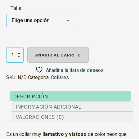
Talla
X-
trm
AÑADIR AL CARRITO
Collar
Azul
y
Añadir a la lista de deseos
Gris
SKU:
N/D
Categoría:
Collares
cantidad
DESCRIPCIÓN
INFORMACIÓN ADICIONAL
VALORACIONES (0)
Es un collar muy
llamativo y vistoso
de color neon que