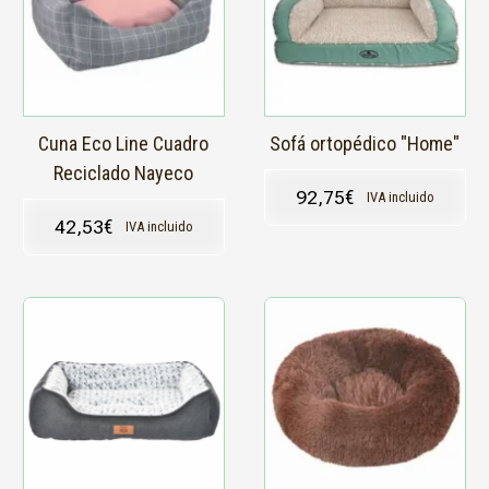
Cuna Eco Line Cuadro
Sofá ortopédico "Home"
Reciclado Nayeco
92,75
€
IVA incluido
42,53
€
IVA incluido
Este
Este
producto
producto
tiene
tiene
múltiples
múltiples
variantes.
variantes.
Las
Las
opciones
opciones
se
se
pueden
pueden