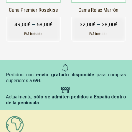
elegir
elegir
en
en
Cuna Premier Rosekiss
Cama Relax Marrón
la
la
página
página
49,00
€
–
68,00
€
32,00
€
–
38,00
€
de
de
producto
producto
IVA incluido
IVA incluido
Pedidos con
envío gratuito disponible
para compras
superiores a
69€
Actualmente,
sólo se admiten pedidos a España dentro
de la península