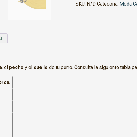
cantidad
SKU:
N/D
Categoría:
Moda C
AL
a
, el
pecho
y el
cuello
de tu perro. Consulta la siguiente tabla pa
prox.