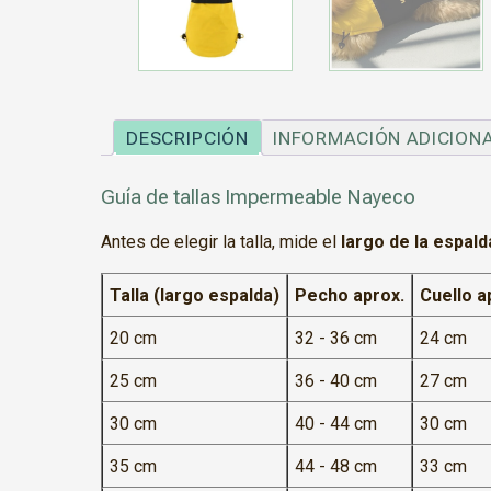
DESCRIPCIÓN
INFORMACIÓN ADICION
Guía de tallas Impermeable Nayeco
Antes de elegir la talla, mide el
largo de la espald
Talla (largo espalda)
Pecho aprox.
Cuello a
20 cm
32 - 36 cm
24 cm
25 cm
36 - 40 cm
27 cm
30 cm
40 - 44 cm
30 cm
35 cm
44 - 48 cm
33 cm