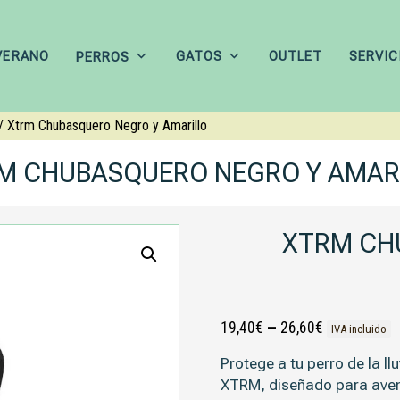
VERANO
GATOS
OUTLET
SERVIC
PERROS
/ Xtrm Chubasquero Negro y Amarillo
M CHUBASQUERO NEGRO Y AMAR
XTRM CH
19,40
€
–
26,60
€
IVA incluido
Protege a tu perro de la lluv
XTRM
, diseñado para aven