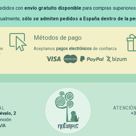
edidos con
envío gratuito disponible
para compras superiores
tualmente,
sólo se admiten pedidos a España dentro de la p
Métodos de pago
ón
Aceptamos
pagos electrónicos
de confianza
y
AL
ATENCIÓ
évalo, 2
+
unción
VIA