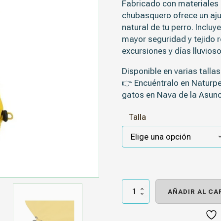
Fabricado con materiales
chubasquero ofrece un
aj
natural de tu perro. Incluy
mayor seguridad y tejido r
excursiones y días lluvioso
Disponible en
varias tallas
👉 Encuéntralo en
Naturpe
gatos en Nava de la Asunc
Talla
Xtrm
Chubasquero
AÑADIR AL CA
Negro
y
Amarillo