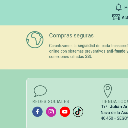
P
Ac
Compras seguras
Garantizamos la
seguridad
de cada transacci
online con sistemas preventivos
anti-fraude
conexiones cifradas
SSL
.
REDES SOCIALES
TIENDA LOC
Trª. Julián Ar
Nava de la As
40.450 - SEGO