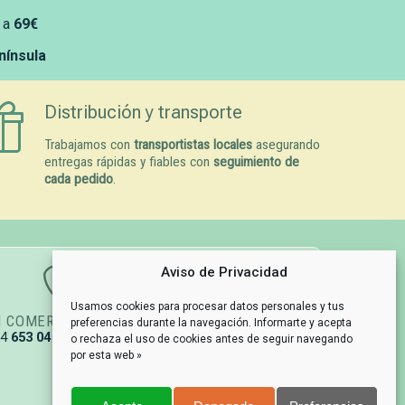
 a
69€
enínsula
Distribución y transporte
Trabajamos con
transportistas locales
asegurando
entregas rápidas y fiables con
seguimiento de
cada pedido
.
Aviso de Privacidad
Usamos cookies para procesar datos personales y tus
N COMERCIAL
GESTIÓN DE PEDIDOS
preferencias durante la navegación. Informarte y acepta
34
653 04 67 79
info@naturpetmascotas.es
o rechaza el uso de cookies antes de seguir navegando
por esta web »