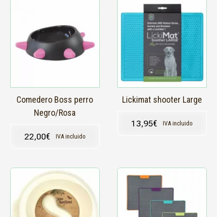
Este
producto
tiene
múltiples
variantes.
Las
opciones
se
pueden
elegir
en
Comedero Boss perro
Lickimat shooter Large
la
Negro/Rosa
página
13,95
€
IVA incluido
de
22,00
€
IVA incluido
producto
Este
producto
tiene
múltiples
variantes.