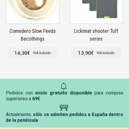
Las
opciones
se
pueden
elegir
en
Comedero Slow Feeds
Lickimat shooter Tuff
la
Becothings
series
página
de
14,30
€
13,90
€
IVA incluido
IVA incluido
producto
Pedidos con
envío gratuito disponible
para compras
superiores a
69€
Actualmente,
sólo se admiten pedidos a España dentro
de la península