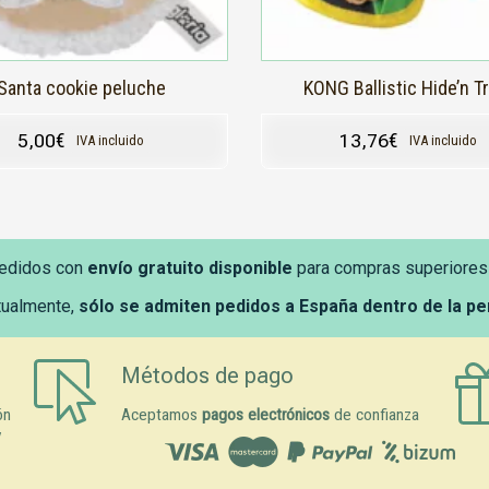
la
página
de
producto
Santa cookie peluche
KONG Ballistic Hide’n T
5,00
€
13,76
€
IVA incluido
IVA incluido
edidos con
envío gratuito disponible
para compras superiores
tualmente,
sólo se admiten pedidos a España dentro de la p
Métodos de pago
ón
Aceptamos
pagos electrónicos
de confianza
y