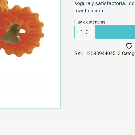
segura y satisfactoria. Id
masticación.
Hay existencias
Chupete
Destroyer
cantidad
SKU:
1254094404513
Categ