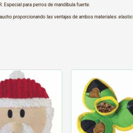
R. Especial para perros de mandíbula fuerte.
aucho proporcionando las ventajas de ambos materiales: elastici
Este
producto
tiene
múltiples
variantes.
Las
opciones
se
pueden
elegir
en