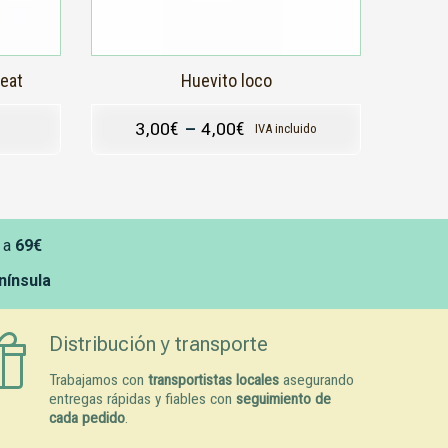
la
página
de
producto
reat
Huevito loco
3,00
€
–
4,00
€
IVA incluido
 a
69€
enínsula
Distribución y transporte
Trabajamos con
transportistas locales
asegurando
entregas rápidas y fiables con
seguimiento de
cada pedido
.