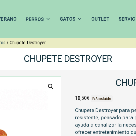
VERANO
GATOS
OUTLET
SERVIC
PERROS
ros
/ Chupete Destroyer
CHUPETE DESTROYER
CHU
10,50
€
IVA incluido
Chupete Destroyer para p
resistente, pensado para 
ayuda a canalizar la neces
ofrecer entretenimiento d