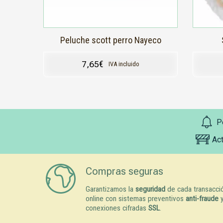
Peluche scott perro Nayeco
7,65
€
IVA incluido
P
Ac
Compras seguras
Garantizamos la
seguridad
de cada transacci
online con sistemas preventivos
anti-fraude
conexiones cifradas
SSL
.