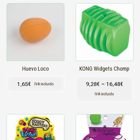
Este
producto
tiene
múltiples
variantes.
Las
opciones
se
pueden
elegir
en
Huevo Loco
KONG Widgets Chomp
la
página
1,65
€
9,28
€
–
16,48
€
IVA incluido
de
producto
IVA incluido