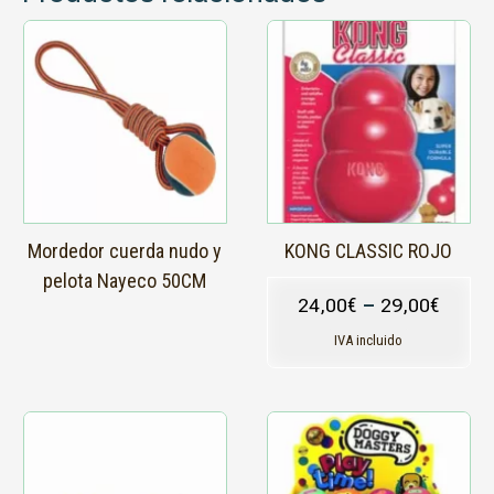
Este
producto
tiene
múltiples
variantes.
Las
opciones
se
pueden
elegir
en
Mordedor cuerda nudo y
KONG CLASSIC ROJO
la
pelota Nayeco 50CM
página
24,00
€
–
29,00
€
de
producto
IVA incluido