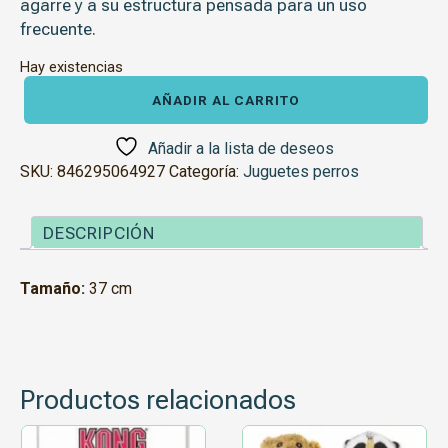
agarre y a su estructura pensada para un uso
frecuente.
Hay existencias
Juguete
Duraspike
AÑADIR AL CARRITO
Ardilla
cantidad
Añadir a la lista de deseos
SKU:
846295064927
Categoría:
Juguetes perros
DESCRIPCIÓN
Tamaño:
37 cm
Productos relacionados
Este
Este