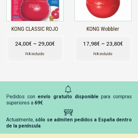
opciones
opciones
se
se
pueden
pueden
elegir
elegir
en
en
KONG CLASSIC ROJO
KONG Wobbler
la
la
página
página
24,00
€
–
29,00
€
17,98
€
–
23,80
€
de
de
producto
producto
IVA incluido
IVA incluido
Pedidos con
envío gratuito disponible
para compras
superiores a
69€
Actualmente,
sólo se admiten pedidos a España dentro
de la península