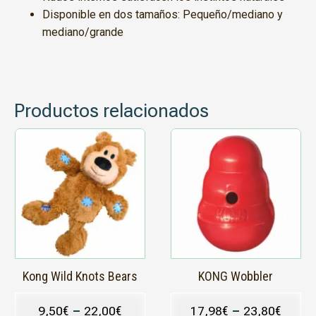
Disponible en dos tamaños: Pequeño/mediano y
mediano/grande
Productos relacionados
Este
Este
producto
producto
tiene
tiene
múltiples
múltiples
variantes.
variantes.
Las
Las
opciones
opciones
se
se
pueden
pueden
elegir
elegir
en
en
Kong Wild Knots Bears
KONG Wobbler
la
la
página
página
9,50
€
–
22,00
€
17,98
€
–
23,80
€