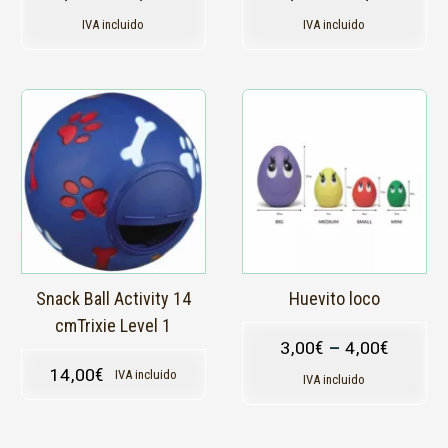
de
de
producto
producto
IVA incluido
IVA incluido
Este
producto
tiene
múltiples
variantes.
Las
opciones
se
pueden
elegir
en
Snack Ball Activity 14
Huevito loco
la
cmTrixie Level 1
página
3,00
€
–
4,00
€
de
14,00
€
IVA incluido
producto
IVA incluido