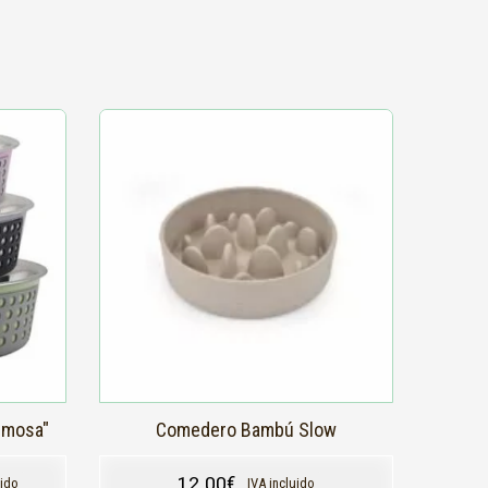
rmosa"
Comedero Bambú Slow
12,00
€
uido
IVA incluido