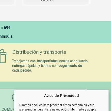
 a
69€
enínsula
Distribución y transporte
Trabajamos con
transportistas locales
asegurando
entregas rápidas y fiables con
seguimiento de
cada pedido
.
Aviso de Privacidad
Usamos cookies para procesar datos personales y tus
N COMERCIAL
GESTIÓN DE PEDIDOS
preferencias durante la navegación. Informarte y acepta