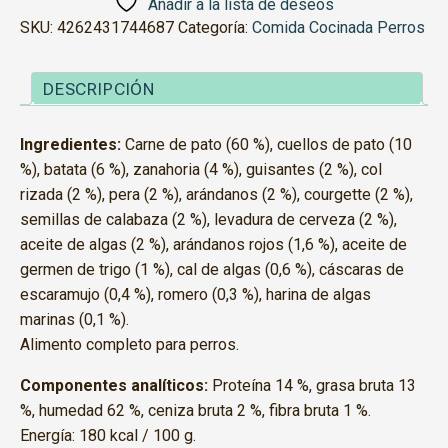
Pera
Añadir a la lista de deseos
y
SKU:
4262431744687
Categoría:
Comida Cocinada Perros
Arándanos
cantidad
DESCRIPCIÓN
Ingredientes:
Carne de pato (60 %), cuellos de pato (10
%), batata (6 %), zanahoria (4 %), guisantes (2 %), col
rizada (2 %), pera (2 %), arándanos (2 %), courgette (2 %),
semillas de calabaza (2 %), levadura de cerveza (2 %),
aceite de algas (2 %), arándanos rojos (1,6 %), aceite de
germen de trigo (1 %), cal de algas (0,6 %), cáscaras de
escaramujo (0,4 %), romero (0,3 %), harina de algas
marinas (0,1 %).
Alimento completo para perros.
Componentes analíticos:
Proteína 14 %, grasa bruta 13
%, humedad 62 %, ceniza bruta 2 %, fibra bruta 1 %.
Energía: 180 kcal / 100 g.