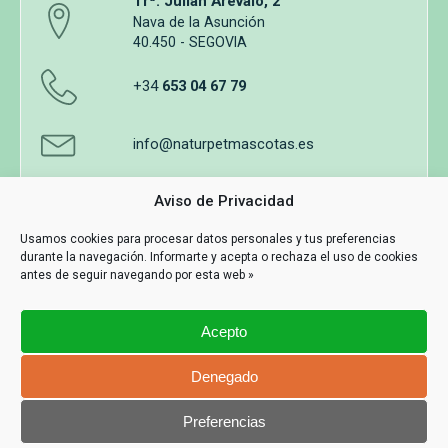
Trª. Julián Arévalo, 2
Nava de la Asunción
40.450 - SEGOVIA
+34
653 04 67 79
info@naturpetmascotas.es
Aviso de Privacidad
Usamos cookies para procesar datos personales y tus preferencias
durante la navegación. Informarte y acepta o rechaza el uso de cookies
Aviso legal
Política de privacidad
Uso de cookies
antes de seguir navegando por esta web »
Términos y Condiciones de Compra
Acepto
Información y contacto
MASWEB
Denegado
Con Tecnología
Preferencias