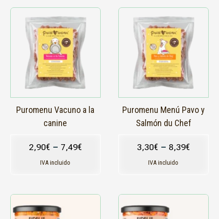
Este
Este
producto
producto
tiene
tiene
múltiples
múltiples
variantes.
variantes.
Las
Las
opciones
opciones
se
se
pueden
pueden
elegir
elegir
en
en
Puromenu Vacuno a la
Puromenu Menú Pavo y
la
la
canine
Salmón du Chef
página
página
de
de
2,90
€
–
7,49
€
3,30
€
–
8,39
€
producto
producto
IVA incluido
IVA incluido