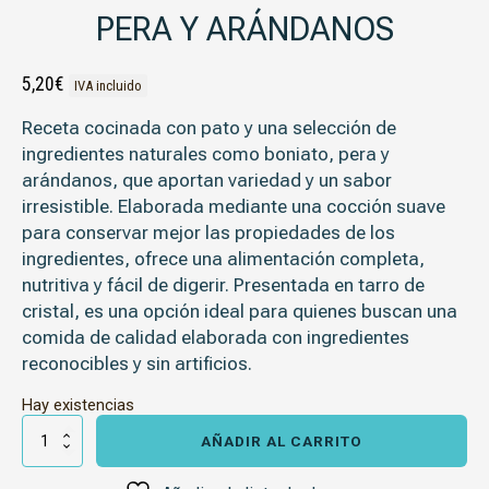
PERA Y ARÁNDANOS
5,20
€
IVA incluido
Receta cocinada con pato y una selección de
ingredientes naturales como boniato, pera y
arándanos, que aportan variedad y un sabor
irresistible. Elaborada mediante una cocción suave
para conservar mejor las propiedades de los
ingredientes, ofrece una alimentación completa,
nutritiva y fácil de digerir. Presentada en tarro de
cristal, es una opción ideal para quienes buscan una
comida de calidad elaborada con ingredientes
reconocibles y sin artificios.
Hay existencias
Fidelis
Pato
AÑADIR AL CARRITO
con
Boniato,