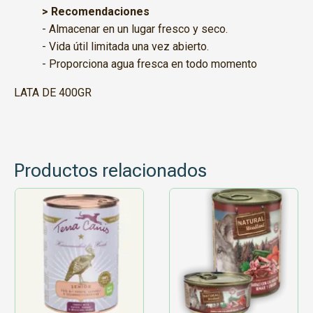
> Recomendaciones
- Almacenar en un lugar fresco y seco.
- Vida útil limitada una vez abierto.
- Proporciona agua fresca en todo momento
LATA DE 400GR
Productos relacionados
Este
producto
tiene
múltiples
variantes.
Las
opciones
se
pueden