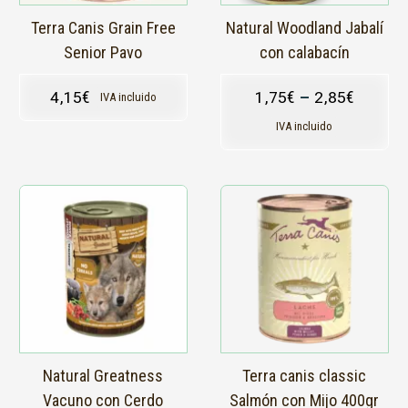
elegir
en
Terra Canis Grain Free
Natural Woodland Jabalí
la
Senior Pavo
con calabacín
página
de
4,15
€
1,75
€
–
2,85
€
IVA incluido
producto
IVA incluido
Natural Greatness
Terra canis classic
Vacuno con Cerdo
Salmón con Mijo 400gr