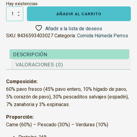
Hay existencias
Wild
Balance
AÑADIR AL CARRITO
Pescado
y
Pavo
Añadir a la lista de deseos
cantidad
SKU:
8436593403027
Categoría:
Comida Húmeda Perros
DESCRIPCIÓN
VALORACIONES (0)
Composición:
60% pavo fresco (45% pavo entero, 10% hígado de pavo,
5% corazón de pavo), 30% pescaditos salvajes (espadín),
7% zanahoria y 3% espinacas.
Proporción:
Carne (60%) – Pescado (30%) – Verduras (10%)