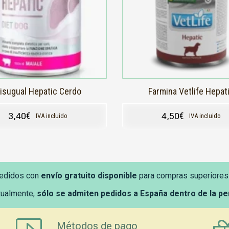
isugual Hepatic Cerdo
Farmina Vetlife Hepat
3,40
€
4,50
€
IVA incluido
IVA incluido
edidos con
envío gratuito disponible
para compras superiores
tualmente,
sólo se admiten pedidos a España dentro de la p
Métodos de pago