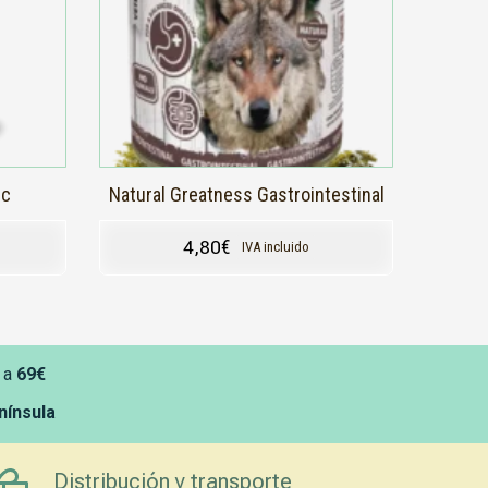
ic
Natural Greatness Gastrointestinal
4,80
€
IVA incluido
 a
69€
enínsula
Distribución y transporte