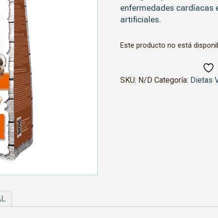
enfermedades cardíacas e h
artificiales.
Este producto no está disponi
SKU:
N/D
Categoría:
Dietas V
AL