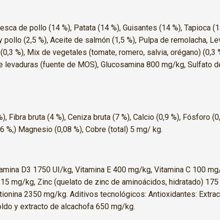
esca de pollo (14 %), Patata (14 %), Guisantes (14 %), Tapioca (14
pollo (2,5 %), Aceite de salmón (1,5 %), Pulpa de remolacha, Lev
 (0,3 %), Mix de vegetales (tomate, romero, salvia, orégano) (0,3 
 de levaduras (fuente de MOS), Glucosamina 800 mg/kg, Sulfato 
), Fibra bruta (4 %), Ceniza bruta (7 %), Calcio (0,9 %), Fósforo
6 %,) Magnesio (0,08 %), Cobre (total) 5 mg/ kg.
Vitamina D3 1750 UI/kg, Vitamina E 400 mg/kg, Vitamina C 100 m
15 mg/kg, Zinc (quelato de zinc de aminoácidos, hidratado) 175
ionina 2350 mg/kg. Aditivos tecnológicos: Antioxidantes: Extrac
oldo y extracto de alcachofa 650 mg/kg.