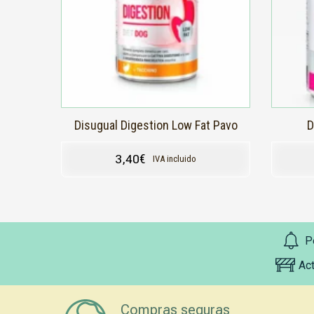
Disugual Digestion Low Fat Pavo
D
3,40
€
IVA incluido
P
Ac
Compras seguras