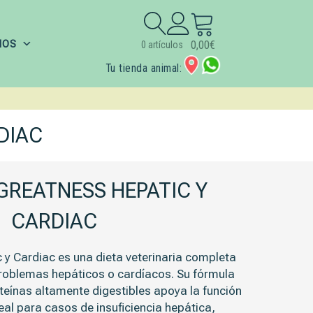
Buscar:
IOS
0,00
€
0 artículos
Tu tienda animal:
DIAC
GREATNESS HEPATIC Y
CARDIAC
 y Cardiac es una dieta veterinaria completa
roblemas hepáticos o cardíacos. Su fórmula
oteínas altamente digestibles apoya la función
deal para casos de insuficiencia hepática,