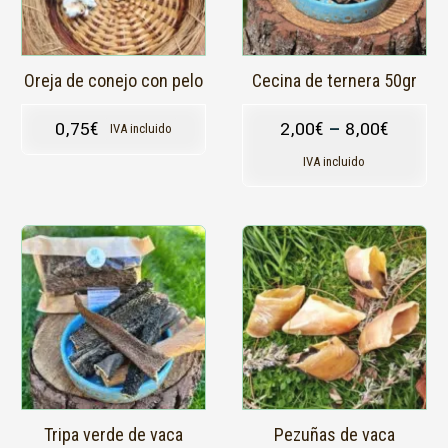
se
se
pueden
pueden
elegir
elegir
en
en
Oreja de conejo con pelo
Cecina de ternera 50gr
la
la
página
página
0,75
€
2,00
€
–
8,00
€
IVA incluido
de
de
producto
producto
IVA incluido
Este
Este
producto
producto
tiene
tiene
múltiples
múltiples
variantes.
variantes.
Las
Las
opciones
opciones
se
se
pueden
pueden
elegir
elegir
en
en
Tripa verde de vaca
Pezuñas de vaca