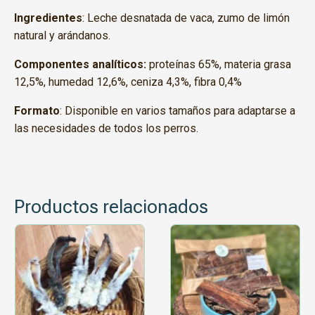
Ingredientes
:
Leche desnatada de vaca, zumo de limón
natural y arándanos.
Componentes analíticos:
proteínas 65%, materia grasa
12,5%, humedad 12,6%, ceniza 4,3%, fibra 0,4%
Formato
:
Disponible en varios tamaños para adaptarse a
las necesidades de todos los perros.
Productos relacionados
Este
Este
producto
producto
tiene
tiene
múltiples
múltiples
variantes.
variantes.
Las
Las
opciones
opciones