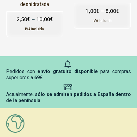
la
la
deshidratada
página
página
1,00
€
–
8,00
€
de
de
2,50
€
–
10,00
€
producto
producto
IVA incluido
IVA incluido
Pedidos con
envío gratuito disponible
para compras
superiores a
69€
Actualmente,
sólo se admiten pedidos a España dentro
de la península