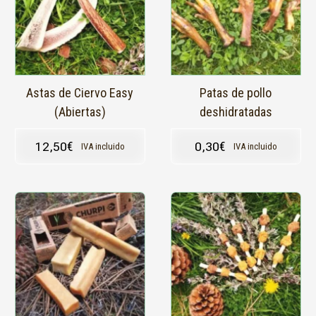
variantes.
Las
opciones
se
pueden
elegir
en
Astas de Ciervo Easy
Patas de pollo
la
(Abiertas)
deshidratadas
página
de
12,50
€
0,30
€
IVA incluido
IVA incluido
producto
Este
producto
tiene
múltiples
variantes.
Las
opciones
se
pueden