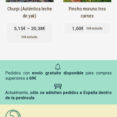
elegir
en
Churpi (Auténtica leche
Pincho moruno tres
la
de yak)
carnes
página
de
5,15
€
–
20,38
€
1,00
€
IVA incluido
producto
IVA incluido
Pedidos con
envío gratuito disponible
para compras
superiores a
69€
Actualmente,
sólo se admiten pedidos a España dentro
de la península