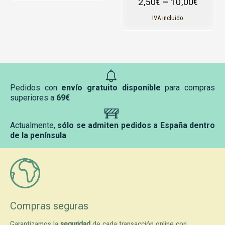
2,50
€
–
10,00
€
producto
IVA incluido
Pedidos con
envío gratuito disponible
para compras
superiores a
69€
Actualmente,
sólo se admiten pedidos a España dentro
de la península
Compras seguras
Garantizamos la
seguridad
de cada transacción online con