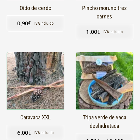
Oído de cerdo
Pincho moruno tres
carnes
0,90
€
IVA incluido
1,00
€
IVA incluido
Este
producto
tiene
múltiples
variantes.
Las
opciones
se
pueden
elegir
en
Caravaca XXL
Tripa verde de vaca
la
deshidratada
página
6,00
€
IVA incluido
de