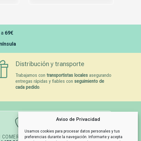
 a
69€
enínsula
Distribución y transporte
Trabajamos con
transportistas locales
asegurando
entregas rápidas y fiables con
seguimiento de
cada pedido
.
Aviso de Privacidad
Usamos cookies para procesar datos personales y tus
N COMERCIAL
GESTIÓN DE PEDIDOS
preferencias durante la navegación. Informarte y acepta