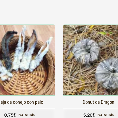
Este
producto
tiene
s
múltiples
.
variantes.
Las
s
opciones
se
pueden
elegir
en
la
página
de
producto
eja de conejo con pelo
Donut de Dragón
0,75
€
5,20
€
IVA incluido
IVA incluido