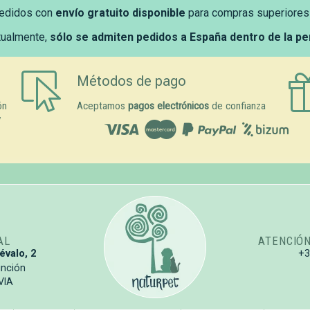
edidos con
envío gratuito disponible
para compras superiores
tualmente,
sólo se admiten pedidos a España dentro de la p
Métodos de pago
ón
Aceptamos
pagos electrónicos
de confianza
y
AL
ATENCIÓ
évalo, 2
+
unción
VIA