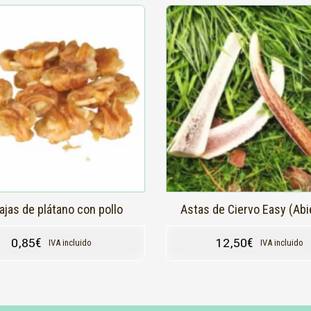
Este
producto
tiene
múltiples
variantes.
Las
opciones
se
pueden
elegir
en
la
página
de
producto
ajas de plátano con pollo
Astas de Ciervo Easy (Abi
0,85
€
12,50
€
IVA incluido
IVA incluido