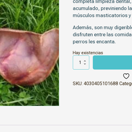
completa limpieza dental,
acumulado, previniendo la
músculos masticatorios y 
Además, son
muy digeribl
disfruten entre las comida
perros les encanta.
Hay existencias
Orejas
de
cerdo
cantidad
SKU:
4030405101688
Categ