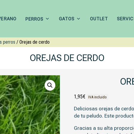
VERANO
GATOS
OUTLET
SERVIC
PERROS
s perros
/ Orejas de cerdo
OREJAS DE CERDO
OR
1,95
€
IVA incluido
Deliciosas
orejas de cerd
de tu peludo. Este produc
Gracias a su
alta proporci