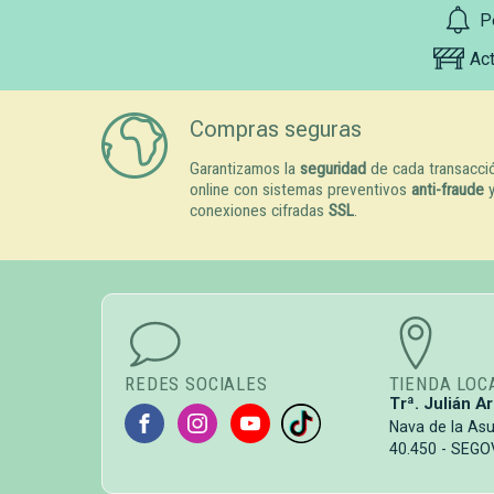
P
Ac
Compras seguras
Garantizamos la
seguridad
de cada transacci
online con sistemas preventivos
anti-fraude
conexiones cifradas
SSL
.
REDES SOCIALES
TIENDA LOC
Trª. Julián Ar
Nava de la As
40.450 - SEGO