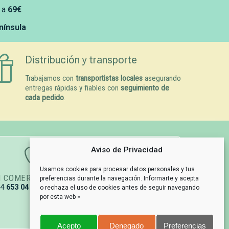
 a
69€
enínsula
Distribución y transporte
Trabajamos con
transportistas locales
asegurando
entregas rápidas y fiables con
seguimiento de
cada pedido
.
Aviso de Privacidad
Usamos cookies para procesar datos personales y tus
N COMERCIAL
GESTIÓN DE PEDIDOS
preferencias durante la navegación. Informarte y acepta
34
653 04 67 79
info@naturpetmascotas.es
o rechaza el uso de cookies antes de seguir navegando
por esta web »
Acepto
Denegado
Preferencias