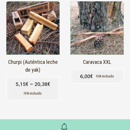
Este
producto
tiene
múltiples
variantes.
Las
opciones
se
pueden
elegir
en
Churpi (Auténtica leche
Caravaca XXL
la
de yak)
página
6,00
€
IVA incluido
de
5,15
€
–
20,38
€
producto
IVA incluido