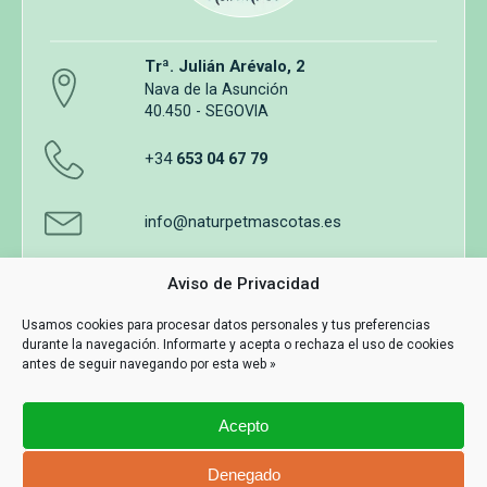
Trª. Julián Arévalo, 2
Nava de la Asunción
40.450 - SEGOVIA
+34
653 04 67 79
info@naturpetmascotas.es
Aviso de Privacidad
Usamos cookies para procesar datos personales y tus preferencias
durante la navegación. Informarte y acepta o rechaza el uso de cookies
Aviso legal
Política de privacidad
Uso de cookies
antes de seguir navegando por esta web »
Términos y Condiciones de Compra
Acepto
Información y contacto
MASWEB
Denegado
Con Tecnología