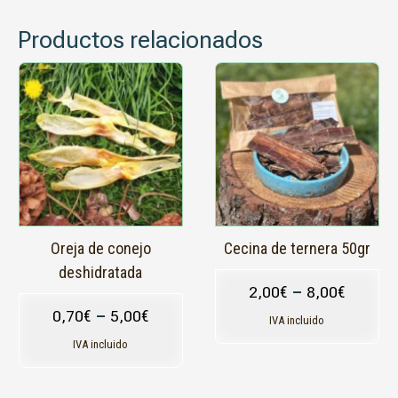
Productos relacionados
Este
Este
producto
producto
tiene
tiene
múltiples
múltiples
variantes.
variantes.
Las
Las
opciones
opciones
se
se
pueden
pueden
elegir
elegir
en
en
Oreja de conejo
Cecina de ternera 50gr
la
la
deshidratada
página
página
2,00
€
–
8,00
€
de
de
0,70
€
–
5,00
€
producto
producto
IVA incluido
IVA incluido