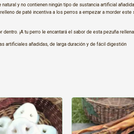
atural y no contienen ningún tipo de sustancia artificial añadida
 relleno de paté incentiva a los perros a empezar a morder este s
r dentro. ¡A tu perro le encantará el sabor de esta pezuña rellena
s artificiales añadidas, de larga duración y de fácil digestión
Este
producto
tiene
s
múltiples
.
variantes.
Las