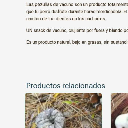
Las pezuñas de vacuno son un producto totalmente n
que tu perro disfrute durante horas mordiéndola. El
cambio de los dientes en los cachorros.
UN snack de vacuno, crujiente por fuera y blando po
Es un producto natural, bajo en grasas, sin sustancia
Productos relacionados
Este
Este
producto
producto
tiene
tiene
múltiples
múltiple
variantes.
variantes
Las
Las