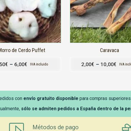
s
opciones
se
pueden
elegir
en
la
página
de
producto
Morro de Cerdo Puffet
Caravaca
,50
€
–
6,00
€
2,00
€
–
10,00
€
IVA incluido
IVA inc
edidos con
envío gratuito disponible
para compras superiores
tualmente,
sólo se admiten pedidos a España dentro de la p
Métodos de pago