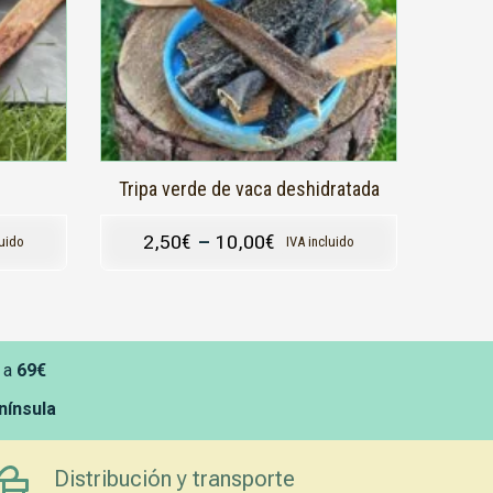
opciones
se
pueden
elegir
en
la
página
de
producto
Tripa verde de vaca deshidratada
2,50
€
–
10,00
€
luido
IVA incluido
 a
69€
enínsula
Distribución y transporte