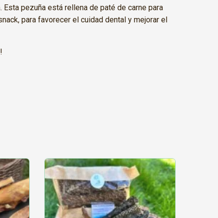
. Esta pezuña está rellena de paté de carne para
nack, para favorecer el cuidad dental y mejorar el
!
Este
producto
tiene
múltiples
variantes.
Las