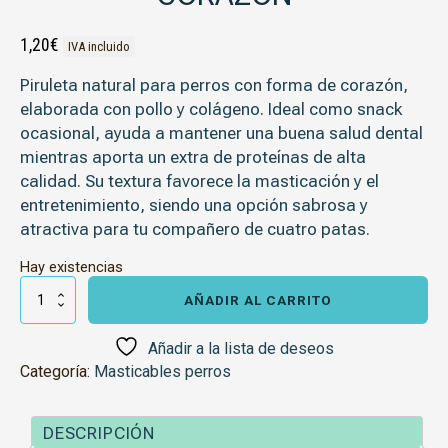
1,20
€
IVA incluido
Piruleta natural para perros con forma de corazón,
elaborada con pollo y colágeno. Ideal como snack
ocasional, ayuda a mantener una buena salud dental
mientras aporta un extra de proteínas de alta
calidad. Su textura favorece la masticación y el
entretenimiento, siendo una opción sabrosa y
atractiva para tu compañero de cuatro patas.
Hay existencias
Piruleta
de
AÑADIR AL CARRITO
pollo
y
colágeno
Añadir a la lista de deseos
con
Categoría:
Masticables perros
forma
de
corazón
cantidad
DESCRIPCIÓN