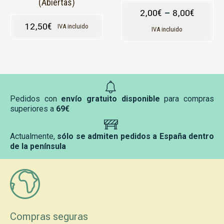
(Abiertas)
página
página
2,00
€
–
8,00
€
de
de
12,50
€
IVA incluido
producto
producto
IVA incluido
Pedidos con
envío gratuito disponible
para compras
superiores a
69€
Actualmente,
sólo se admiten pedidos a España dentro
de la península
Compras seguras