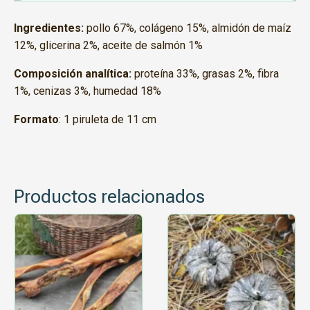
Ingredientes:
pollo 67%, colágeno 15%, almidón de maíz
12%, glicerina 2%, aceite de salmón 1%
Composición analítica:
proteína 33%, grasas 2%, fibra
1%, cenizas 3%, humedad 18%
Formato
: 1 piruleta de 11 cm
Productos relacionados
Este
Este
producto
producto
tiene
tiene
múltiples
múltiples
variantes.
variantes.
Las
Las
opciones
opciones