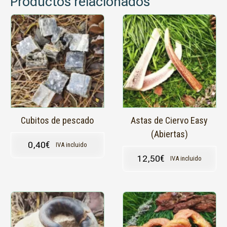
Productos relacionados
Este
producto
tiene
múltiples
variantes.
Las
opciones
se
pueden
elegir
en
Cubitos de pescado
Astas de Ciervo Easy
la
(Abiertas)
página
0,40
€
IVA incluido
de
12,50
€
IVA incluido
producto