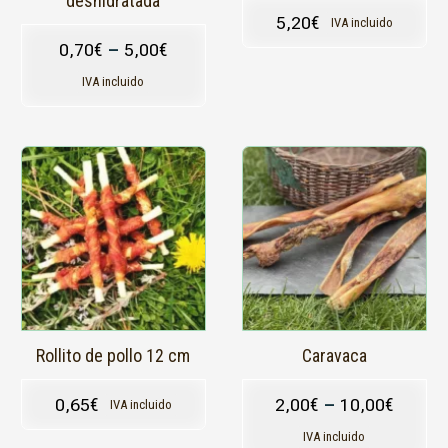
deshidratada
página
página
5,20
€
IVA incluido
de
de
0,70
€
–
5,00
€
producto
producto
IVA incluido
Este
producto
tiene
múltiples
variantes.
Las
opciones
se
pueden
elegir
en
Rollito de pollo 12 cm
Caravaca
la
página
0,65
€
2,00
€
–
10,00
€
IVA incluido
de
producto
IVA incluido