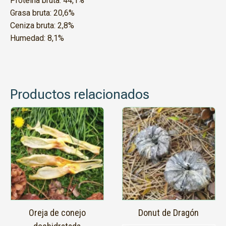
Proteína bruta: 44,1%
Grasa bruta: 20,6%
Ceniza bruta: 2,8%
Humedad: 8,1%
Productos relacionados
Este
Este
producto
producto
tiene
tiene
múltiples
múltiples
variantes.
variantes.
Las
Las
opciones
opciones
se
se
pueden
pueden
elegir
elegir
en
en
Oreja de conejo
Donut de Dragón
la
la