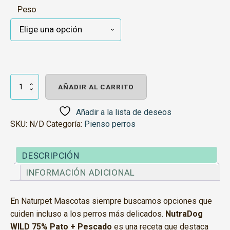
Peso
NutraDog
Pienso
AÑADIR AL CARRITO
Pato
y
Pescado
Añadir a la lista de deseos
–
SKU:
N/D
Categoría:
Pienso perros
Digestivo
cantidad
DESCRIPCIÓN
INFORMACIÓN ADICIONAL
En Naturpet Mascotas siempre buscamos opciones que
cuiden incluso a los perros más delicados.
NutraDog
WILD 75% Pato + Pescado
es una receta que destaca