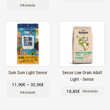
IVA incluido
Este
Este
producto
producto
tiene
tiene
múltiples
múltiples
variantes.
variantes.
Las
Las
opciones
opciones
se
se
pueden
pueden
elegir
elegir
en
en
Sum Sum Light Senior
Sense Low Grain Adult
la
la
Light - Senior
página
página
11,90
€
–
32,90
€
de
de
18,85
€
IVA incluido
producto
producto
IVA incluido