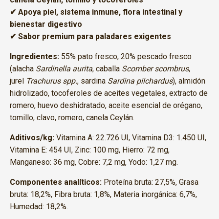
✔ Apoya piel, sistema inmune, flora intestinal y
bienestar digestivo
✔ Sabor premium para paladares exigentes
Ingredientes:
55% pato fresco, 20% pescado fresco
(alacha
Sardinella aurita
, caballa
Scomber scombrus
,
jurel
Trachurus spp.
, sardina
Sardina pilchardus
), almidón
hidrolizado, tocoferoles de aceites vegetales, extracto de
romero, huevo deshidratado, aceite esencial de orégano,
tomillo, clavo, romero, canela Ceylán.
Aditivos/kg:
Vitamina A: 22.726 UI, Vitamina D3: 1.450 UI,
Vitamina E: 454 UI, Zinc: 100 mg, Hierro: 72 mg,
Manganeso: 36 mg, Cobre: 7,2 mg, Yodo: 1,27 mg.
Componentes analíticos:
Proteína bruta: 27,5%, Grasa
bruta: 18,2%, Fibra bruta: 1,8%, Materia inorgánica: 6,7%,
Humedad: 18,2%.