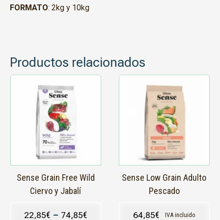
FORMATO
: 2kg y 10kg
Productos relacionados
Este
Este
producto
producto
tiene
tiene
múltiples
múltiples
variantes.
variantes.
Las
Las
opciones
opciones
se
se
pueden
pueden
elegir
elegir
en
en
Sense Grain Free Wild
Sense Low Grain Adulto
la
la
Ciervo y Jabalí
Pescado
página
página
de
de
22,85
€
–
74,85
€
64,85
€
IVA incluido
producto
producto