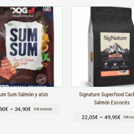
Este
producto
tiene
s
múltiples
.
variantes.
Las
s
opciones
se
pueden
elegir
en
la
página
de
producto
um Sum Salmón y atún
Signature Superfood Cac
Salmón Escocés
,90
€
–
34,90
€
IVA incluido
22,05
€
–
49,95
€
IVA in