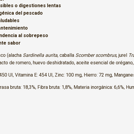
sibles o digestiones lentas
rgénica del pescado
aludables
antenimiento
ndencia al sobrepeso
nte sabor
co (alacha
Sardinella aurita
, caballa
Scomber scombrus
, jurel
Tr
acto de romero, huevo deshidratado, aceite esencial de orégano, 
450 UI, Vitamina E: 454 UI, Zinc: 100 mg, Hierro: 72 mg, Mangane
rasa bruta: 18,3%, Fibra bruta: 1,8%, Materia inorgánica: 6,6%, H