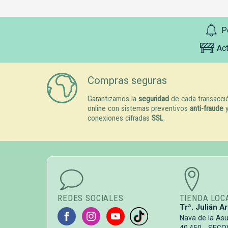
P
Ac
Compras seguras
Garantizamos la
seguridad
de cada transacci
online con sistemas preventivos
anti-fraude
conexiones cifradas
SSL
.
REDES SOCIALES
TIENDA LOC
Trª. Julián Ar
Nava de la As
40.450 - SEGO