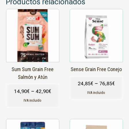
Productos relacionados
Este
Este
producto
producto
tiene
tiene
múltiples
múltiples
variantes.
variantes.
Las
Las
opciones
opciones
se
se
pueden
pueden
elegir
elegir
en
en
Sum Sum Grain Free
Sense Grain Free Conejo
la
la
Salmón y Atún
página
página
24,85
€
–
76,85
€
de
de
14,90
€
–
42,90
€
producto
producto
IVA incluido
IVA incluido
Este
Este
producto
producto