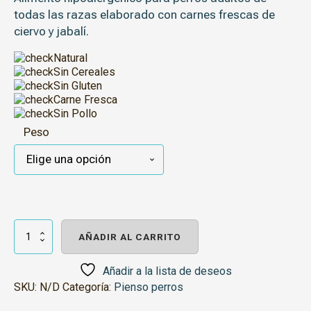
todas las razas elaborado con carnes frescas de
ciervo y jabalí.
Natural
Sin Cereales
Sin Gluten
Carne Fresca
Sin Pollo
Peso
Sense
Grain
AÑADIR AL CARRITO
Free
Wild
Ciervo
Añadir a la lista de deseos
y
SKU:
N/D
Categoría:
Pienso perros
Jabalí
cantidad