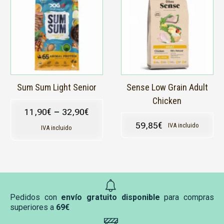
tiene
tiene
múltiples
múltiples
variantes.
variantes.
Las
Las
opciones
opciones
se
se
pueden
pueden
elegir
elegir
en
en
Sum Sum Light Senior
Sense Low Grain Adult
la
la
Chicken
página
página
11,90
€
–
32,90
€
de
de
59,85
€
IVA incluido
producto
producto
IVA incluido
Pedidos con
envío gratuito disponible
para compras
superiores a
69€