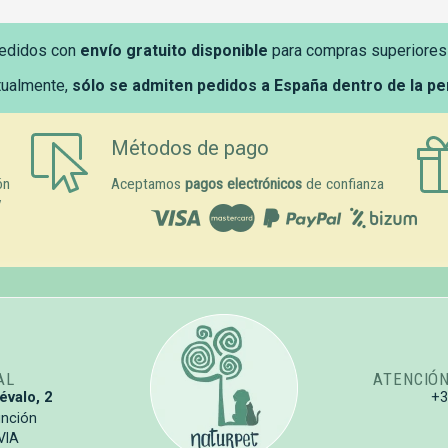
edidos con
envío gratuito disponible
para compras superiores
tualmente,
sólo se admiten pedidos a España dentro de la p
Métodos de pago
ón
Aceptamos
pagos electrónicos
de confianza
y
AL
ATENCIÓ
évalo, 2
+
unción
VIA