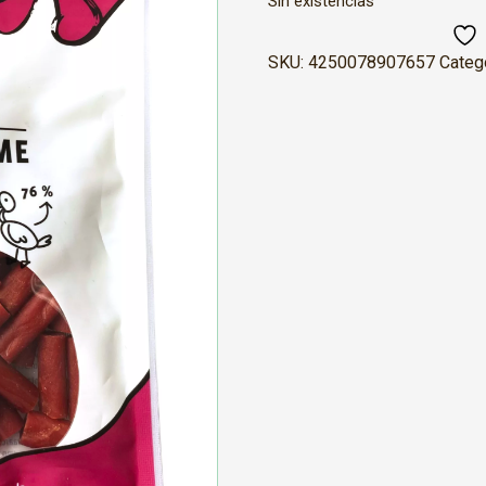
Sin existencias
SKU:
4250078907657
Categ