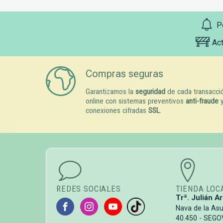
P
Ac
Compras seguras
Garantizamos la
seguridad
de cada transacci
online con sistemas preventivos
anti-fraude
conexiones cifradas
SSL
.
REDES SOCIALES
TIENDA LOC
Trª. Julián Ar
Nava de la As
40.450 - SEGO