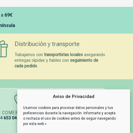
 a
69€
enínsula
Distribución y transporte
Trabajamos con
transportistas locales
asegurando
entregas rápidas y fiables con
seguimiento de
cada pedido
.
Aviso de Privacidad
Usamos cookies para procesar datos personales y tus
N COMERCIAL
GESTIÓN DE PEDIDOS
preferencias durante la navegación. Informarte y acepta
34
653 04 67 79
info@naturpetmascotas.es
o rechaza el uso de cookies antes de seguir navegando
por esta web »