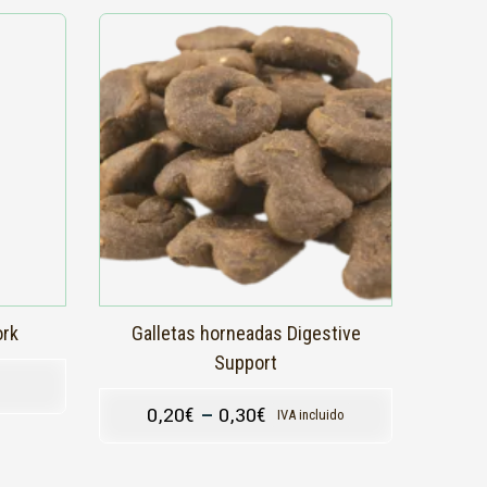
Este
producto
tiene
múltiples
variantes.
Las
opciones
se
pueden
elegir
en
la
página
de
producto
ork
Galletas horneadas Digestive
Support
0,20
€
–
0,30
€
IVA incluido