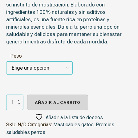
su instinto de masticación. Elaborado con
ingredientes 100% naturales
y sin aditivos
artificiales, es una fuente rica en proteínas y
minerales esenciales. Dale a tu perro una opción
saludable y deliciosa para mantener su bienestar
general mientras disfruta de cada mordida.
Peso
Huesito
de
AÑADIR AL CARRITO
pescado
con
calcio
Añadir a la lista de deseos
cantidad
SKU:
N/D
Categorías:
Masticables gatos
,
Premios
saludables perros