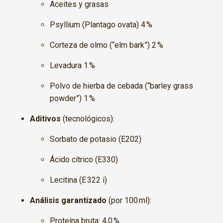
Aceites y grasas
Psyllium (Plantago ovata) 4 %
Corteza de olmo (“elm bark”) 2 %
Levadura 1 %
Polvo de hierba de cebada (“barley grass
powder”) 1 %
Aditivos
(tecnológicos):
Sorbato de potasio (E202)
Ácido cítrico (E330)
Lecitina (E 322 i)
Análisis garantizado
(por 100 ml):
Proteína bruta: 4,0 %