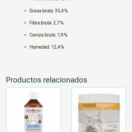
Grasa bruta: 35,4 %
Fibra bruta: 2,7 %
Ceniza bruta: 1,9 %
Humedad: 12,4 %
Productos relacionados
Este
producto
tiene
múltiples
variantes.
Las
opciones
se