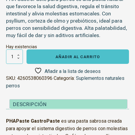
que favorece la salud digestiva, regula el tránsito
intestinal y alivia molestias estomacales. Con
psyllium, corteza de olmo y prebióticos, ideal para
perros con sensibilidad digestiva. Alta palatabilidad,
muy fácil de dar y sin aditivos artificiales.
Hay existencias
Gastro
Paste
AÑADIR AL CARRITO
para
perros
100ml
Añadir a la lista de deseos
cantidad
SKU:
4260538060396
Categoría:
Suplementos naturales
perros
DESCRIPCIÓN
PHAPaste GastroPaste
es una pasta sabrosa creada
para apoyar el sistema digestivo de perros con molestias