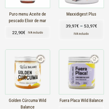
pueden
elegir
en
Puro menu Aceite de
Maxxidigest Plus
la
pescado Elixir de mar
página
39,97
€
–
53,97
€
de
22,90
€
IVA incluido
producto
IVA incluido
Golden Cúrcuma Wild
Fuera Placa Wild Balance
Balance